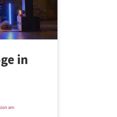
ge in
ision am