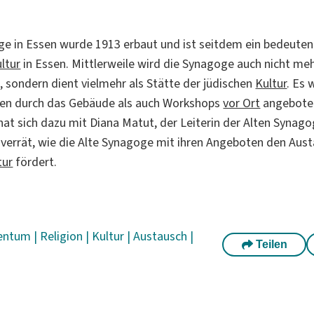
ge in Essen wurde 1913 erbaut und ist seitdem ein bedeuten
ltur
in Essen. Mittlerweile wird die Synagoge auch nicht mehr
 sondern dient vielmehr als Stätte der jüdischen
Kultur
. Es 
en durch das Gebäude als auch Workshops
vor Ort
angebote
hat sich dazu mit Diana Matut, der Leiterin der Alten Synag
e verrät, wie die Alte Synagoge mit ihren Angeboten den Au
tur
fördert.
entum
|
Religion
|
Kultur
|
Austausch
|
Teilen