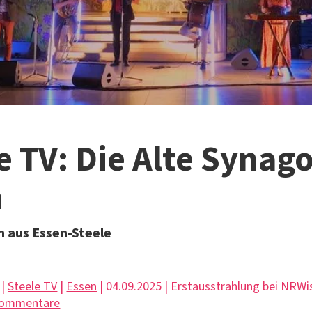
e TV: Die Alte Synago
n
 aus Essen-Steele
 |
Steele TV
|
Essen
| 04.09.2025 | Erstausstrahlung bei NRW
Kommentare