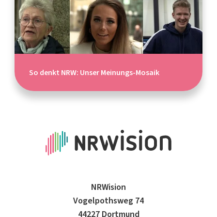
So denkt NRW: Unser Meinungs-Mosaik
NRWision
Vogelpothsweg 74
44227 Dortmund