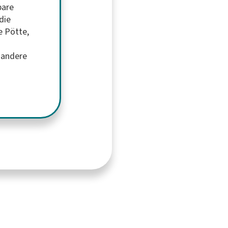
bare
die
e Pötte,
s andere