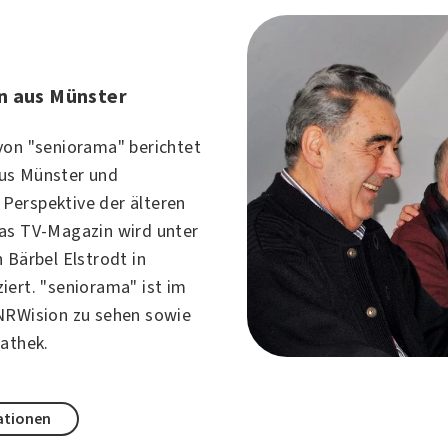
n aus Münster
von "seniorama" berichtet
us Münster und
erspektive der älteren
as TV-Magazin wird unter
 Bärbel Elstrodt in
iert. "seniorama" ist im
NRWision zu sehen sowie
iathek.
ationen