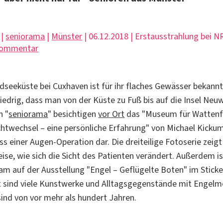
 |
seniorama
|
Münster
| 06.12.2018 | Erstausstrahlung bei 
Kommentar
dseeküste bei Cuxhaven ist für ihr flaches Gewässer bekannt
iedrig, dass man von der Küste zu Fuß bis auf die Insel Neu
n "
seniorama
" besichtigen
vor Ort
das "Museum für Wattenfi
chtwechsel – eine persönliche Erfahrung" von Michael Kicku
ss einer Augen-Operation dar. Die dreiteilige Fotoserie zeigt
eise, wie sich die Sicht des Patienten verändert. Außerdem i
am auf der Ausstellung "Engel – Geflügelte Boten" im Stic
t sind viele Kunstwerke und Alltagsgegenstände mit Engelm
sind von vor mehr als hundert Jahren.