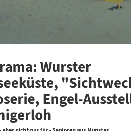
orama: Wurster
seeküste, "Sichtwec
oserie, Engel-Ausste
nigerloh
 aber nicht nur für - Senioren aus Münster