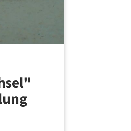
hsel"
llung