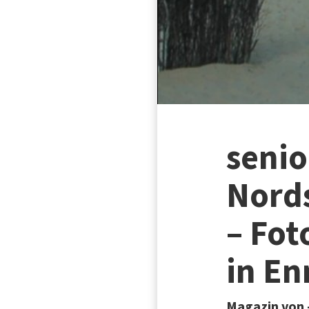
seni
Nord
– Fot
in En
Magazin von -