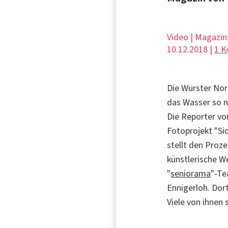
Video | Magazin
10.12.2018 |
1 
Die Wurster Nor
das Wasser so n
Die Reporter vo
Fotoprojekt "Si
stellt den Proze
künstlerische W
"
seniorama
"-Te
Ennigerloh. Dor
Viele von ihnen 