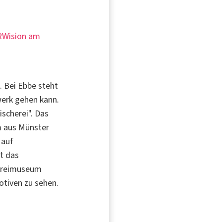
NRWision am
. Bei Ebbe steht
werk gehen kann.
scherei". Das
m aus Münster
 auf
st das
kereimuseum
otiven zu sehen.