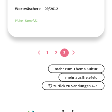
Wortwäscherei - 09/2012
Video
Kanal 21
1
2
3
mehr zum Thema Kultur
mehr aus Bielefeld
zurück zu Sendungen A-Z