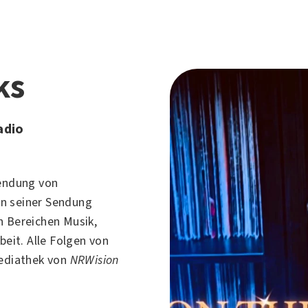
ks
adio
sendung von
 In seiner Sendung
en Bereichen
Musik
,
rbeit. Alle Folgen von
Mediathek von
NRWision