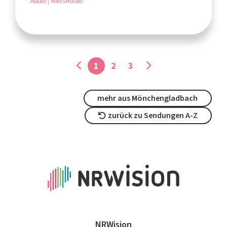
Audio
NiersRadio
1
2
3
mehr aus Mönchengladbach
zurück zu Sendungen A-Z
NRWision