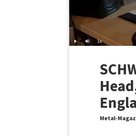
1x
Play
Mute
Playback
Rate
SCHW
Head
Engl
Metal-Magaz