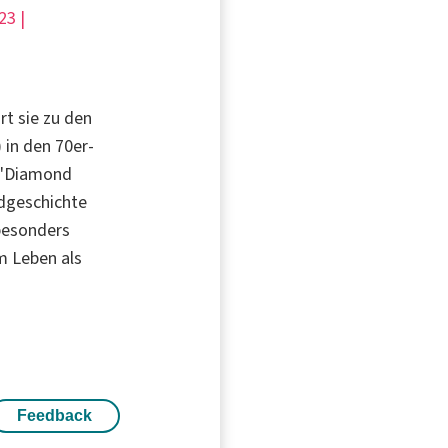
23 |
rt sie zu den
in den 70er-
n "Diamond
ndgeschichte
besonders
m Leben als
Feedback