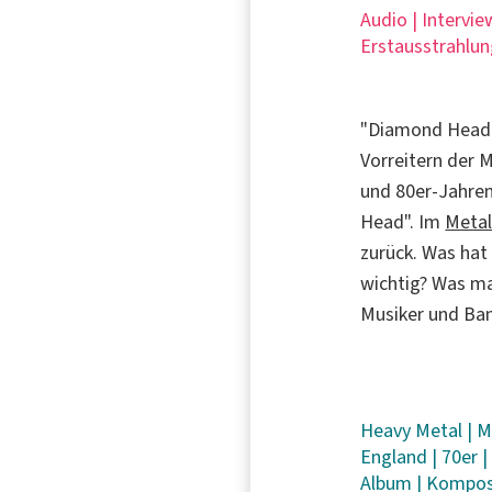
Audio | Intervie
Erstausstrahlun
"Diamond Head" 
Vorreitern der 
und 80er-Jahren
Head". Im
Meta
zurück. Was hat 
wichtig? Was ma
Musiker und Ba
Heavy Metal
|
M
England
|
70er
Album
|
Kompos