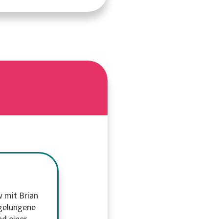
w mit Brian
 gelungene
nd einer