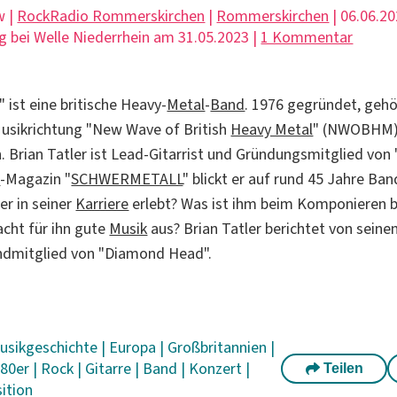
w |
RockRadio Rommerskirchen
|
Rommerskirchen
| 06.06.20
g bei Welle Niederrhein am 31.05.2023 |
1 Kommentar
ist eine britische Heavy-
Metal
-
Band
. 1976 gegründet, gehö
Musikrichtung "New Wave of British
Heavy Metal
" (NWOBHM) 
. Brian Tatler ist Lead-Gitarrist und Gründungsmitglied vo
l
-Magazin "
SCHWERMETALL
" blickt er auf rund 45 Jahre Ba
er in seiner
Karriere
erlebt? Was ist ihm beim Komponieren 
cht für ihn gute
Musik
aus? Brian Tatler berichtet von seine
ndmitglied von "Diamond Head".
usikgeschichte
|
Europa
|
Großbritannien
|
|
80er
|
Rock
|
Gitarre
|
Band
|
Konzert
|
Teilen
ition