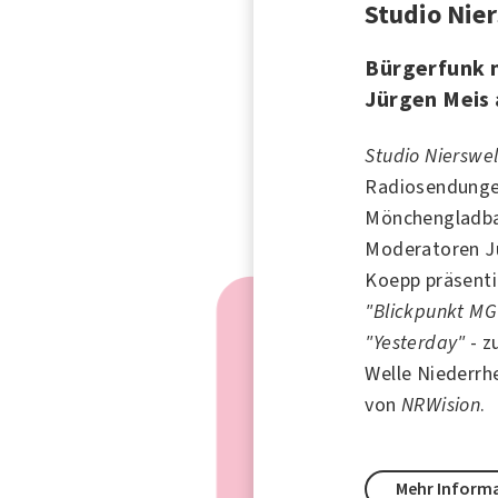
Studio Nie
Bürgerfunk 
Jürgen Meis 
Studio Nierswel
Radiosendungen
Mönchengladbac
Moderatoren J
Koepp präsent
"Blickpunkt MG
"Yesterday"
- z
Welle Niederrh
von
NRWision
.
Mehr Inform