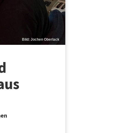
Bild: Jochen Oberlack
d
aus
hen