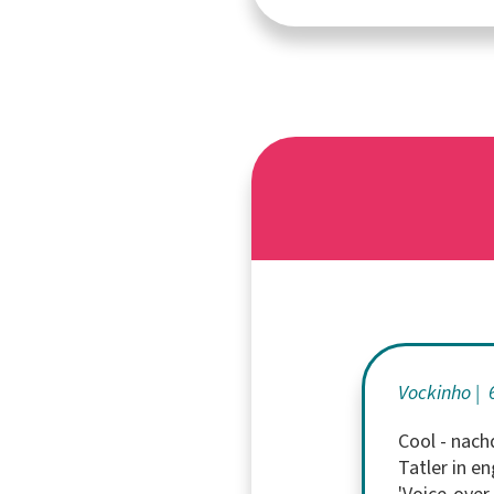
Vockinho
6
Cool - nach
Tatler in e
'Voice-over