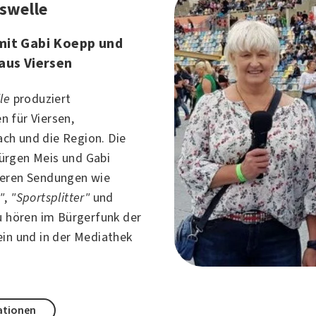
rswelle
mit Gabi Koepp und
aus Viersen
le
produziert
 für Viersen,
h und die Region. Die
ürgen Meis und Gabi
ieren Sendungen wie
"
,
"Sportsplitter"
und
u hören im Bürgerfunk der
ein
und in der Mediathek
ationen