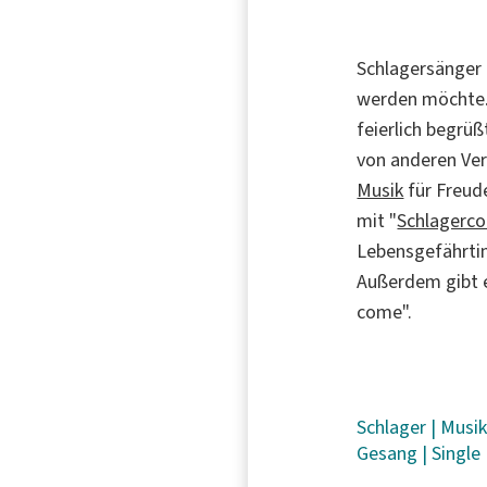
Schlagersänger 
werden möchte. S
feierlich begrü
von anderen Ver
Musik
für Freud
mit "
Schlagerc
Lebensgefährtin 
Außerdem gibt e
come".
Schlager
|
Musi
Gesang
|
Single