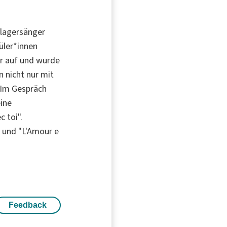
hlagersänger
hüler*innen
er auf und wurde
 nicht nur mit
 Im Gespräch
eine
c toi".
" und "L'Amour e
Feedback