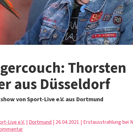
gercouch: Thorsten
r aus Düsseldorf
kshow von Sport-Live e.V. aus Dortmund
ort-Live e.V.
|
Dortmund
| 26.04.2021 | Erstausstrahlung bei
Kommentar