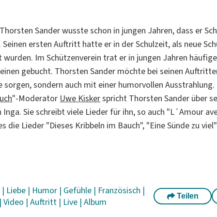
Thorsten Sander wusste schon in jungen Jahren, dass er Sc
einen ersten Auftritt hatte er in der Schulzeit, als neue Sc
ßt wurden. Im Schützenverein trat er in jungen Jahren häufig
einen gebucht. Thorsten Sander möchte bei seinen Auftritten
e sorgen, sondern auch mit einer humorvollen Ausstrahlung.
ouch
"-Moderator
Uwe Kisker
spricht Thorsten Sander über s
Inga. Sie schreibt viele Lieder für ihn, so auch "L´Amour ave
s die Lieder "Dieses Kribbeln im Bauch", "Eine Sünde zu viel
k
|
Liebe
|
Humor
|
Gefühle
|
Französisch
|
Teilen
|
Video
|
Auftritt
|
Live
|
Album