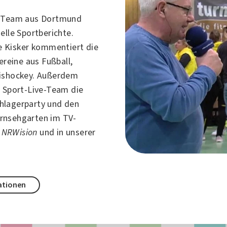
e-Team aus
Dortmund
elle Sportberichte.
 Kisker
kommentiert die
Vereine aus
Fußball
,
ishockey
. Außerdem
s Sport-Live-Team die
hlagerparty und den
rnsehgarten im TV-
n
NRWision
und in unserer
ationen