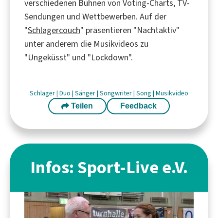
verschiedenen Bühnen von Voting-Charts, TV-
Sendungen und Wettbewerben. Auf der
"
Schlagercouch
" präsentieren "Nachtaktiv"
unter anderem die Musikvideos zu
"Ungeküsst" und "Lockdown".
Schlager
|
Duo
|
Sänger
|
Songwriter
|
Song
|
Musikvideo
Teilen
Feedback
Infos: Sport-Live e.V.