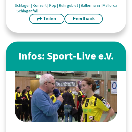
Schlager
|
Konzert
|
Pop
|
Ruhrgebiet
|
Ballermann
|
Mallorca
|
Schlaganfall
Teilen
Feedback
Infos: Sport-Live e.V.