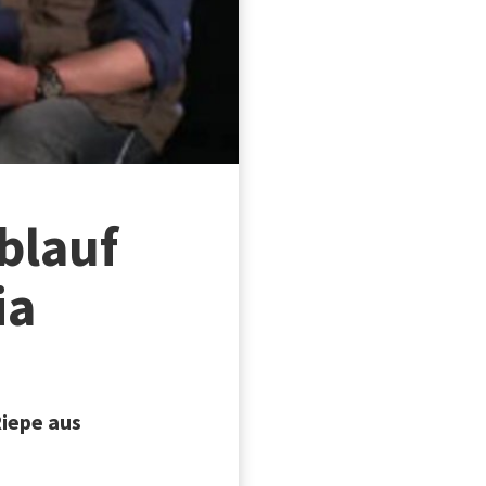
blauf
ia
iepe aus