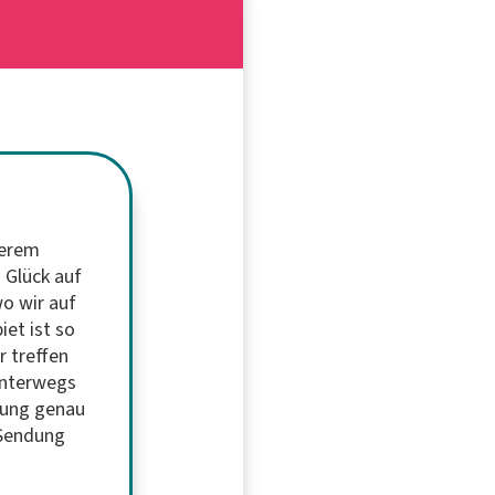
serem
 Glück auf
wo wir auf
et ist so
 treffen
unterwegs
ndung genau
e Sendung