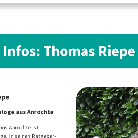
Infos: Thomas Riepe
epe
loge aus Anröchte
us Anröchte ist
e. In seinen Ratgeber-