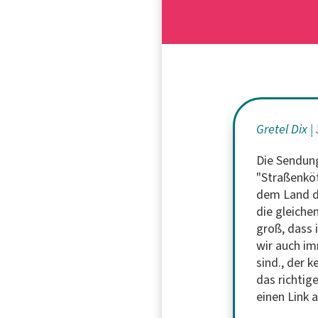
Gretel Dix
Die Sendung
"Straßenköt
dem Land di
die gleiche
groß, dass
wir auch im
sind., der 
das richtig
einen Link 