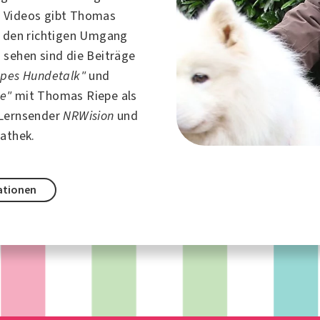
 Videos gibt Thomas
r den richtigen Umgang
u sehen sind die Beiträge
epes Hundetalk"
und
e"
mit Thomas Riepe als
-Lernsender
NRWision
und
iathek.
ationen