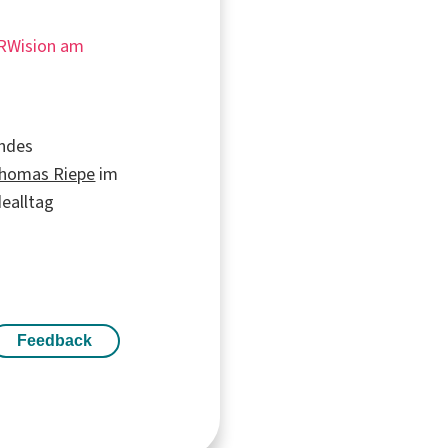
NRWision am
undes
homas Riepe
im
dealltag
Feedback