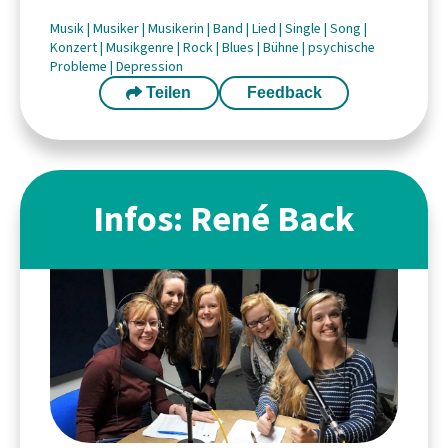
Musik
|
Musiker
|
Musikerin
|
Band
|
Lied
|
Single
|
Song
|
Konzert
|
Musikgenre
|
Rock
|
Blues
|
Bühne
|
psychische
Probleme
|
Depression
Teilen
Feedback
Infos: René Back