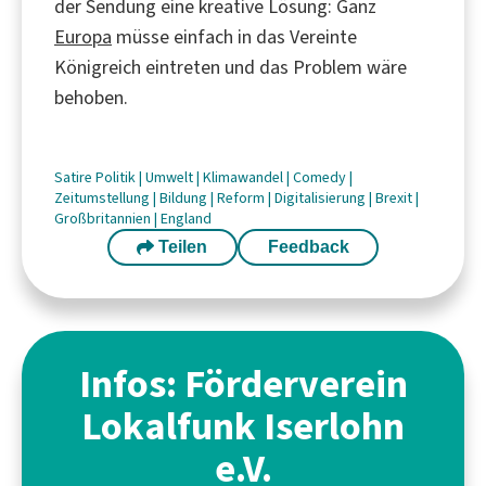
der Sendung eine kreative Lösung: Ganz
Europa
müsse einfach in das Vereinte
Königreich eintreten und das Problem wäre
behoben.
Satire
Politik
|
Umwelt
|
Klimawandel
|
Comedy
|
Zeitumstellung
|
Bildung
|
Reform
|
Digitalisierung
|
Brexit
|
Großbritannien
|
England
Teilen
Feedback
Infos: Förderverein
Lokalfunk Iserlohn
e.V.