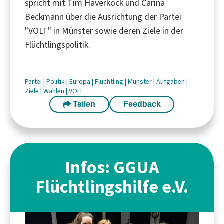
spricht mit Tim Haverkock und Carina
Beckmann über die Ausrichtung der Partei
"VOLT" in Münster sowie deren Ziele in der
Flüchtlingspolitik.
Partei
|
Politik
|
Europa
|
Flüchtling
|
Münster
|
Aufgaben
|
Ziele
|
Wahlen
|
VOLT
Teilen
Feedback
Infos: GGUA
Flüchtlingshilfe e.V.