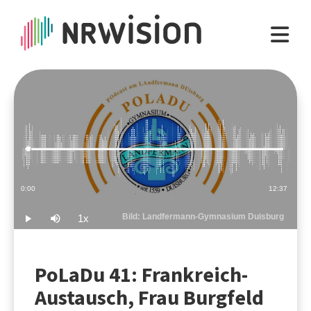
Loaded
:
1.32%
Current
0:00
Duration
12:37
Time
Bild: Landfermann-Gymnasium Duisburg
1x
Play
Mute
Playback
Rate
PoLaDu 41: Frankreich-
Austausch, Frau Burgfeld