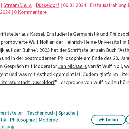
 |
StreamD e. V.
|
Düsseldorf
| 09.01.2024 | Erstausstrahlung
.2024 |
0 Kommentare
hriftsteller aus Kassel. Er studierte Germanistik und Philoso
3 promovierte Wulf Noll an der Heinrich-Heine-Universität in
k auf der Bühne". 2023 hat der Schriftsteller sein Buch "Äst
 und in der postmodernen Philosophie am Ende des 20. Jah
 Im Gespräch mit Moderator
Jan Michaelis
verrät Wulf Noll, w
eht und was mit Ästhetik gemeint ist. Zudem gibt's im Lit
Literaturstadt Düsseldorf
" Leseproben von Wulf Noll zu hör
hriftsteller
|
Taschenbuch
|
Sprache
|
etik
|
Philosophie
|
Moderne
|
Teilen
Lesung