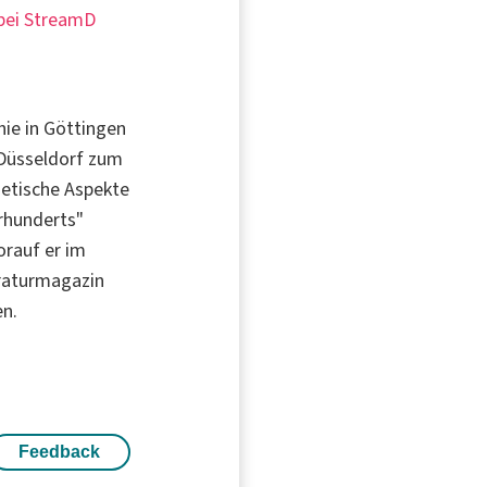
 bei StreamD
phie in Göttingen
 Düsseldorf zum
hetische Aspekte
rhunderts"
orauf er im
eraturmagazin
en.
Feedback