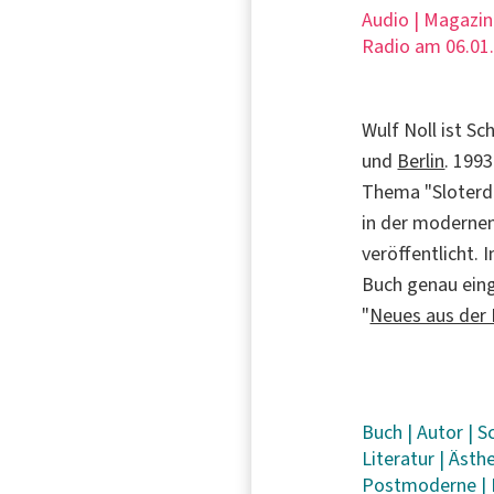
Audio | Magazin
Radio am 06.01
Wulf Noll ist Sc
und
Berlin
. 199
Thema "Sloterdij
in der modernen
veröffentlicht.
Buch genau eing
"
Neues aus der 
Buch
|
Autor
|
Sc
Literatur
|
Ästh
Postmoderne
|