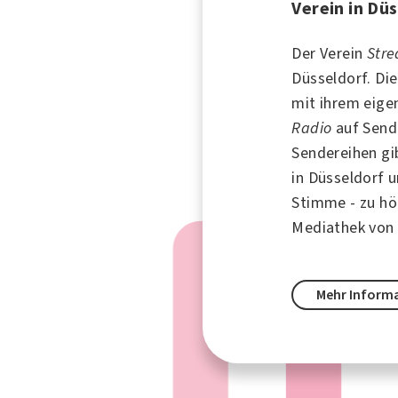
Verein in Dü
Der Verein
Stre
Düsseldorf. Die
mit ihrem eige
Radio
auf Send
Sendereihen g
in
Düsseldorf
u
Stimme - zu hör
Mediathek vo
Mehr Inform