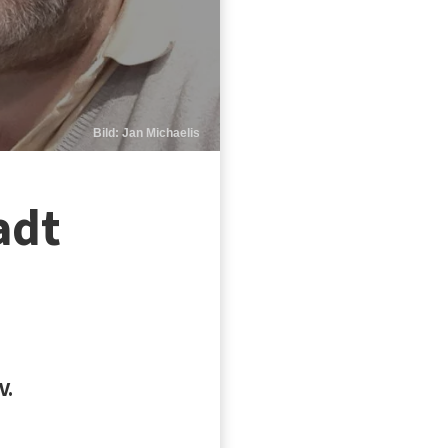
Bild: Jan Michaelis
adt
V.