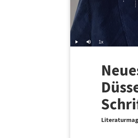
1x
Play
Mute
Playback
Rate
Neues
Düsse
Schri
Literaturmaga