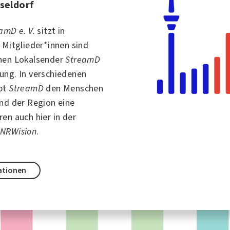
sseldorf
amD e. V.
sitzt in
 Mitglieder*innen sind
nen Lokalsender
StreamD
ung. In verschiedenen
ibt
StreamD
den Menschen
nd der Region eine
en auch hier in der
n
NRWision
.
ationen