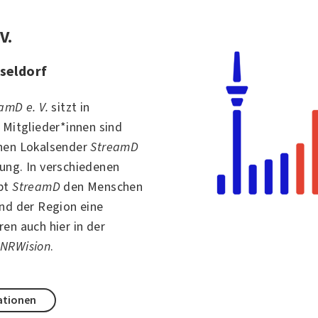
V.
sseldorf
amD e. V.
sitzt in
 Mitglieder*innen sind
nen Lokalsender
StreamD
ung. In verschiedenen
ibt
StreamD
den Menschen
nd der Region eine
en auch hier in der
n
NRWision
.
ationen