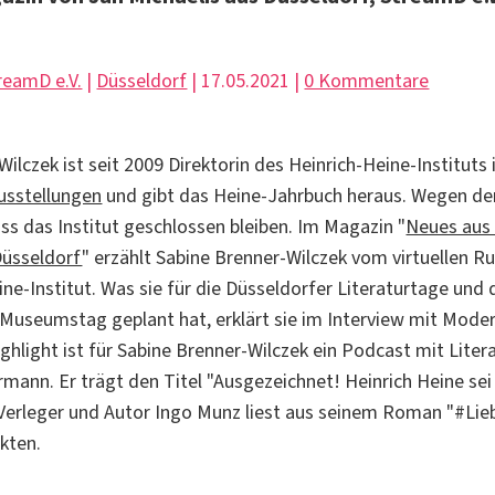
reamD e.V.
|
Düsseldorf
| 17.05.2021 |
0 Kommentare
ilczek ist seit 2009 Direktorin des Heinrich-Heine-Instituts 
usstellungen
und gibt das Heine-Jahrbuch heraus. Wegen de
 das Institut geschlossen bleiben. Im Magazin "
Neues aus
Düsseldorf
" erzählt Sabine Brenner-Wilczek vom virtuellen 
ne-Institut. Was sie für die Düsseldorfer Literaturtage und
 Museumstag geplant hat, erklärt sie im Interview mit Mode
ighlight ist für Sabine Brenner-Wilczek ein Podcast mit Litera
rmann. Er trägt den Titel "Ausgezeichnet! Heinrich Heine sei
erleger und Autor Ingo Munz liest aus seinem Roman "#Lieb
kten.