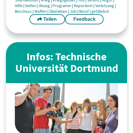
Journalismus
|
Krieg
|
Kriegsgebiet
|
Tod
|
Verlust
|
Angst
|
Hilfe
|
helfen
|
Übung
|
Programm
|
Reporterin
|
Verletzung
|
Beschuss
|
Waffen
|
Überleben
|
Job
|
Beruf
|
gefährlich
Teilen
Feedback
Infos: Technische
Universität Dortmund