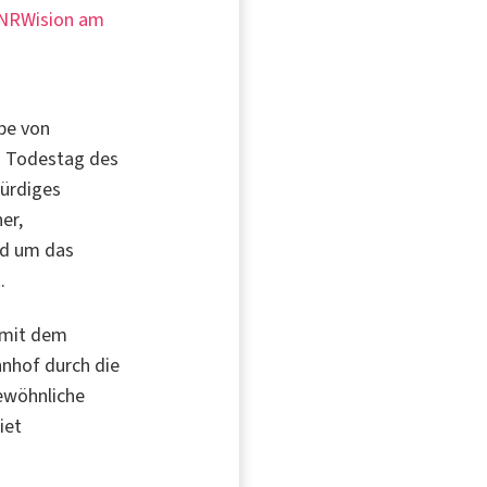
i NRWision am
be von
0. Todestag des
würdiges
er,
nd um das
.
 mit dem
hnhof durch die
gewöhnliche
iet