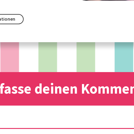
ationen
fasse deinen Komme