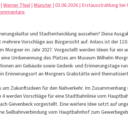
 |
Werner Thiel
|
Münster
| 03.06.2026 | Erstausstrahlung be
Kommentare
nnerungskultur und Stadtentwicklung aussehen? Diese Ausga
t mehrere Vorschläge aus Bürgersicht auf. Anlass ist der 11
lm Morgner im Jahr 2027. Vorgestellt werden Ideen für ein 
 eine Umbenennung des Platzes am Museum Wilhelm Morgn
Aktionen am Gebäude sowie Gedenk- und Erinnerungstage ru
n Erinnerungsort an Morgners Grabstätte wird thematisiert
s um Zukunftsideen für den Nahverkehr. Im Zusammenhang
 4 werden Vorschläge für eine Stadtbahnlinie vom Hauptba
nach Gievenbeck vorgestellt. Eine weitere Idee setzt auf un
eine Seilbahnverbindung vom Hauptbahnhof zum Gewerbegeb