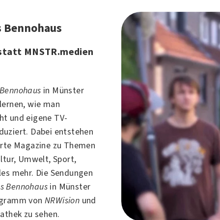
s Bennohaus
statt MNSTR.medien
 Bennohaus
in Münster
lernen, wie man
ht und eigene TV-
uziert. Dabei entstehen
erte Magazine zu Themen
ltur, Umwelt, Sport,
les mehr. Die Sendungen
s Bennohaus
in
Münster
ogramm von
NRWision
und
iathek zu sehen.