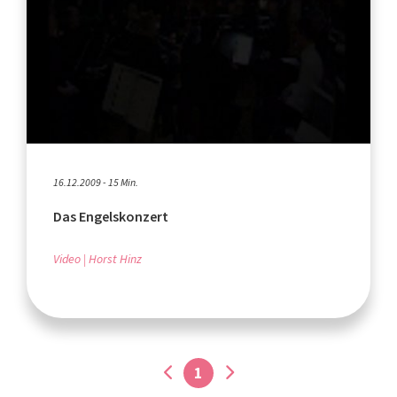
16.12.2009 - 15 Min.
Das Engelskonzert
Video
Horst Hinz
1