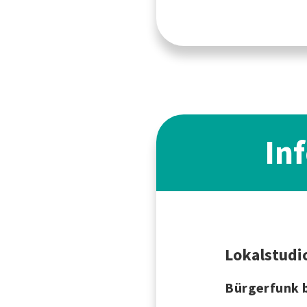
In
Lokalstudi
Bürgerfunk b