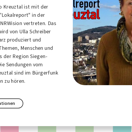
 Kreuztal ist mit der
Lokalreport" in der
NRWision vertreten. Das
ird von Ulla Schreiber
rz produziert und
r Themen, Menschen und
s der Region Siegen-
 Die Sendungen vom
euztal sind im Bürgerfunk
n zu hören.
ationen