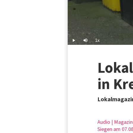
1x
Play
Mute
Playback
Rate
Loka
in Kr
Lokalmagazin
Audio | Magazin
Siegen am 07.08