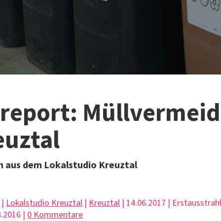
lreport: Müllvermei
euztal
 aus dem Lokalstudio Kreuztal
 |
Lokalstudio Kreuztal
|
Kreuztal
| 14.06.2017 | Erstausstrah
.2016 |
0 Kommentare