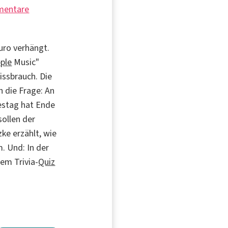
mentare
Euro verhängt.
ple
Music"
issbrauch. Die
h die Frage: An
estag hat Ende
sollen der
ke erzählt, wie
. Und: In der
em Trivia-
Quiz