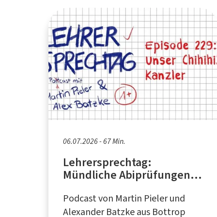
06.07.2026 - 67 Min.
Lehrersprechtag:
Mündliche Abiprüfungen,
Finale von "The Boys",
Podcast von Martin Pieler und
Videospiel "Kingdom
Come: Deliverance II"
Alexander Batzke aus Bottrop