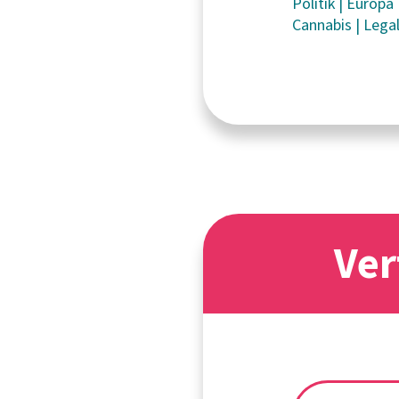
Politik
|
Europa
Cannabis
|
Lega
Ver