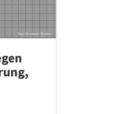
Bild: Alexander Batzke
egen
rung,