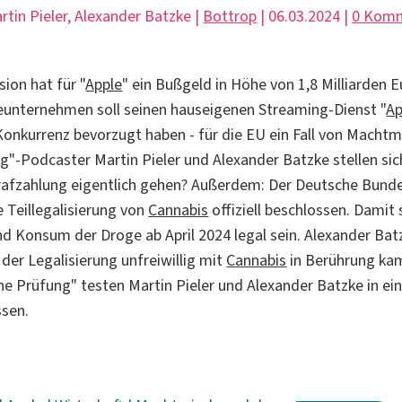
artin Pieler, Alexander Batzke |
Bottrop
| 06.03.2024 |
0 Kom
on hat für "
Apple
" ein Bußgeld in Höhe von 1,8 Milliarden 
eunternehmen soll seinen hauseigenen Streaming-Dienst "
Ap
onkurrenz bevorzugt haben - für die EU ein Fall von Machtm
ag
"-Podcaster Martin Pieler und Alexander Batzke stellen sic
rafzahlung eigentlich gehen? Außerdem: Der Deutsche Bund
e Teillegalisierung von
Cannabis
offiziell beschlossen. Damit 
nd Konsum der Droge ab April 2024 legal sein. Alexander Batz
 der Legalisierung unfreiwillig mit
Cannabis
in Berührung kam
he Prüfung" testen Martin Pieler und Alexander Batzke in ein
ssen.