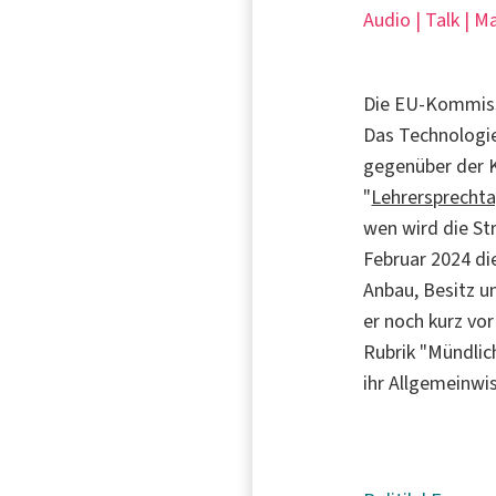
Audio | Talk | M
Die EU-Kommissi
Das Technologi
gegenüber der K
"
Lehrersprecht
wen wird die St
Februar 2024 di
Anbau, Besitz u
er noch kurz vor
Rubrik "Mündlic
ihr Allgemeinwi