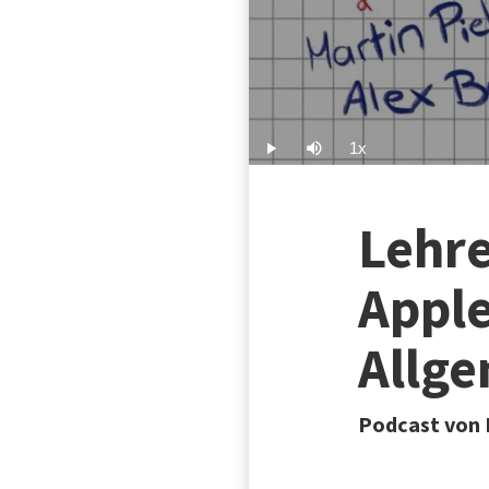
1x
Play
Mute
Playback
Rate
Lehre
Apple
Allg
Podcast von 