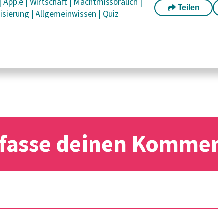
|
Apple
|
Wirtschaft
|
Machtmissbrauch
|
Teilen
lisierung
|
Allgemeinwissen
|
Quiz
fasse deinen Komme