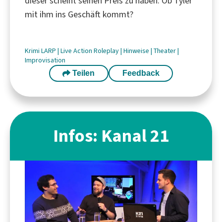
dieser scheint seinen Preis zu haben. Ob Tyler
mit ihm ins Geschäft kommt?
Krimi
LARP
|
Live Action Roleplay
|
Hinweise
|
Theater
|
Improvisation
Teilen
Feedback
Infos: Kanal 21