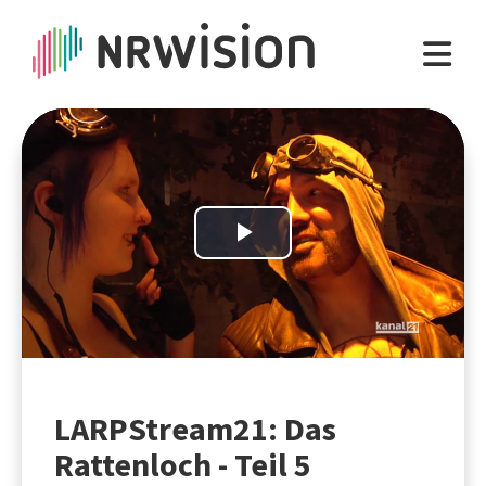
Play
Video
LARPStream21: Das
Rattenloch - Teil 5