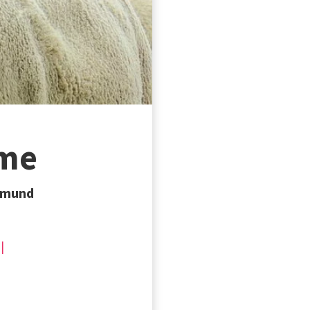
ume
rtmund
|