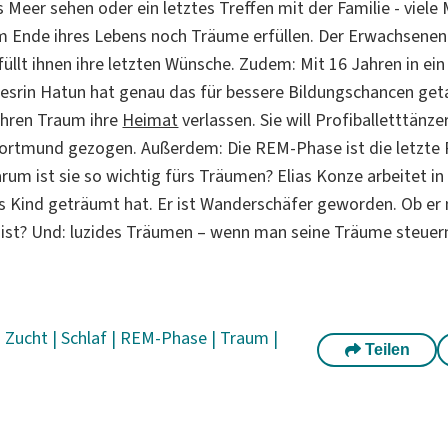
 Meer sehen oder ein letztes Treffen mit der Familie - viel
m Ende ihres Lebens noch Träume erfüllen. Der Erwachsenen
füllt ihnen ihre letzten Wünsche. Zudem: Mit 16 Jahren in ei
esrin Hatun hat genau das für bessere Bildungschancen get
ihren Traum ihre
Heimat
verlassen. Sie will Profiballetttänz
Dortmund gezogen. Außerdem: Die REM-Phase ist die letzte
arum ist sie so wichtig fürs Träumen? Elias Konze arbeitet 
s Kind geträumt hat. Er ist Wanderschäfer geworden. Ob er
 ist? Und: luzides Träumen – wenn man seine Träume steuer
|
Zucht
|
Schlaf
|
REM-Phase
|
Traum
|
Teilen