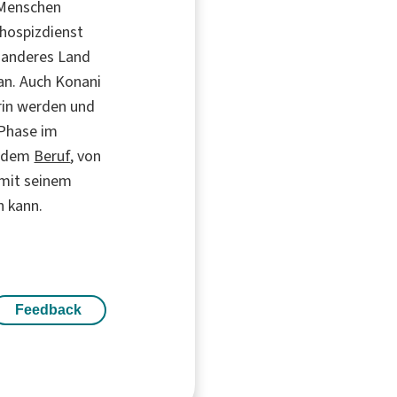
e Menschen
hospizdienst
n anderes Land
an. Auch Konani
erin werden und
 Phase im
in dem
Beruf
, von
 mit seinem
n kann.
Feedback