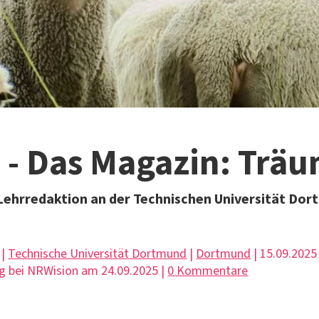
 - Das Magazin: Trä
Lehrredaktion an der Technischen Universität Do
 |
Technische Universität Dortmund
|
Dortmund
| 15.09.2025 
g bei NRWision am 24.09.2025 |
0 Kommentare