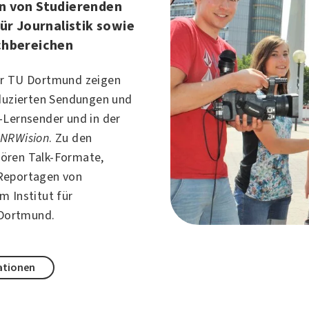
n von Studierenden
für Journalistik sowie
chbereichen
er TU Dortmund zeigen
oduzierten Sendungen und
-Lernsender und in der
n
NRWision
. Zu den
ören Talk-Formate,
Reportagen von
m Institut für
Dortmund
.
ationen