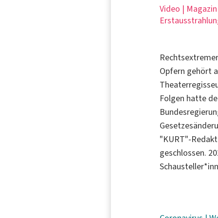
Video | Magazin
Erstausstrahlun
Rechtsextremer 
Opfern gehört a
Theaterregisseu
Folgen hatte de
Bundesregieru
Gesetzesänderun
"KURT"-Redakti
geschlossen. 20
Schausteller*in
Coronavirus
|
W