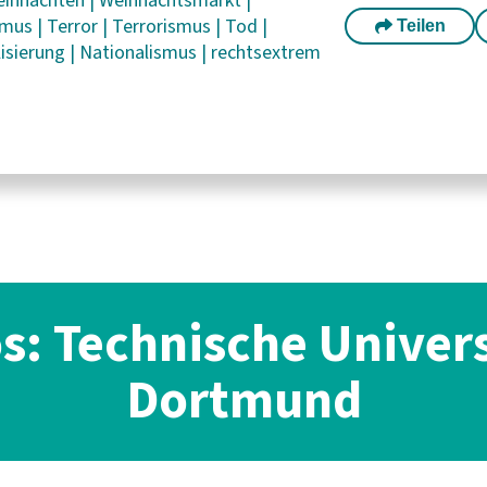
smus
|
Terror
|
Terrorismus
|
Tod
|
Teilen
lisierung
|
Nationalismus
|
rechtsextrem
os: Technische Univers
Dortmund