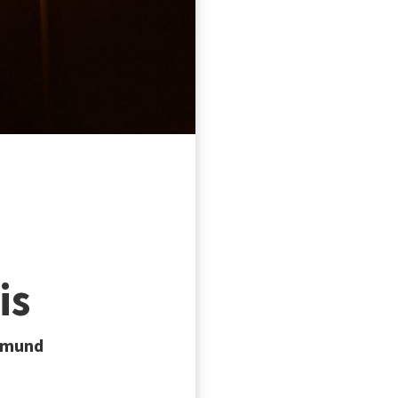
is
rtmund