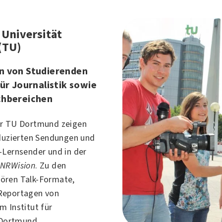
 Universität
(TU)
n von Studierenden
für Journalistik sowie
chbereichen
er TU Dortmund zeigen
oduzierten Sendungen und
-Lernsender und in der
n
NRWision
. Zu den
ören Talk-Formate,
Reportagen von
m Institut für
Dortmund
.