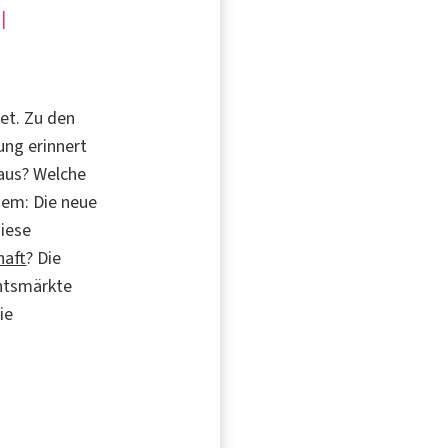
|
et. Zu den
ung erinnert
 aus? Welche
dem: Die neue
diese
haft
? Die
chtsmärkte
ie