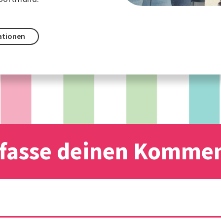
ationen
fasse deinen Komme