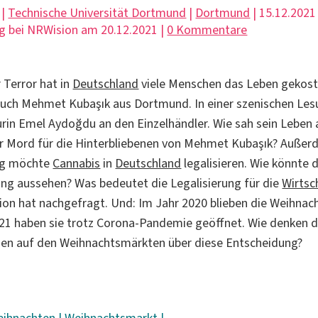
 |
Technische Universität Dortmund
|
Dortmund
| 15.12.2021 
g bei NRWision am 20.12.2021 |
0 Kommentare
Terror hat in
Deutschland
viele Menschen das Leben gekost
uch Mehmet Kubaşık aus Dortmund. In einer szenischen Les
rin Emel Aydoğdu an den Einzelhändler. Wie sah sein Leben
r Mord für die Hinterbliebenen von Mehmet Kubaşık? Außer
ng möchte
Cannabis
in
Deutschland
legalisieren. Wie könnte 
g aussehen? Was bedeutet die Legalisierung für die
Wirtsc
on hat nachgefragt. Und: Im Jahr 2020 blieben die Weihna
21 haben sie trotz Corona-Pandemie geöffnet. Wie denken d
nen auf den Weihnachtsmärkten über diese Entscheidung?
eihnachten
|
Weihnachtsmarkt
|