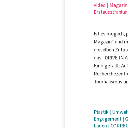
Video | Magazin
Erstausstrahlun
Ist es möglich,
Magazin" und m
dieselben Zutat
das "DRIVE IN A
Kino
gefällt. A
Recherchezentru
Journalismus
un
Plastik
|
Umwel
Engagement
|
G
Laden
|
CORREC