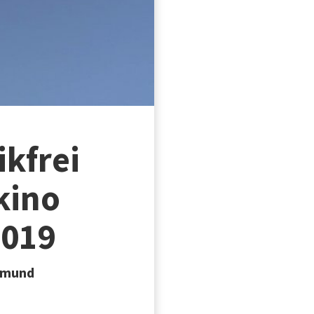
ikfrei
kino
2019
rtmund