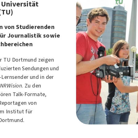
 Universität
(TU)
n von Studierenden
für Journalistik sowie
chbereichen
er TU Dortmund zeigen
oduzierten Sendungen und
-Lernsender und in der
n
NRWision
. Zu den
ören Talk-Formate,
Reportagen von
m Institut für
Dortmund
.