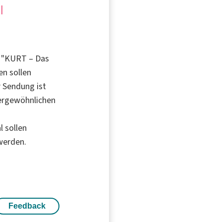
|
on "KURT – Das
n sollen
r Sendung ist
ßergewöhnlichen
 sollen
 werden.
Feedback