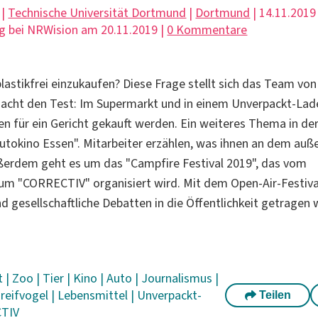
 |
Technische Universität Dortmund
|
Dortmund
| 14.11.2019 
g bei NRWision am 20.11.2019 |
0 Kommentare
 plastikfrei einzukaufen? Diese Frage stellt sich das Team v
acht den Test: Im Supermarkt und in einem Unverpackt-Lade
en für ein Gericht gekauft werden. Ein weiteres Thema in de
utokino Essen". Mitarbeiter erzählen, was ihnen an dem au
ußerdem geht es um das "Campfire Festival 2019", das vom
m "CORRECTIV" organisiert wird. Mit dem Open-Air-Festival
d gesellschaftliche Debatten in die Öffentlichkeit getragen
t
|
Zoo
|
Tier
|
Kino
|
Auto
|
Journalismus
|
reifvogel
|
Lebensmittel
|
Unverpackt-
Teilen
TIV