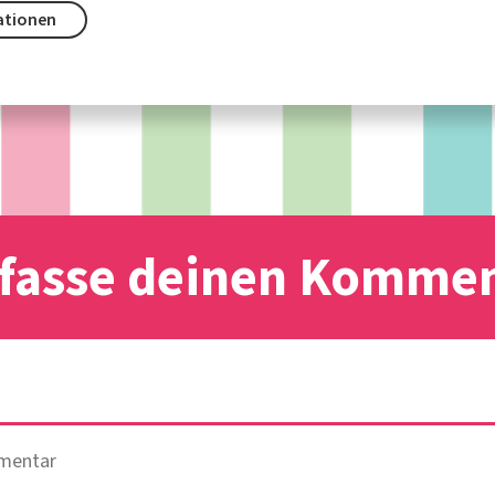
ationen
fasse deinen Komme