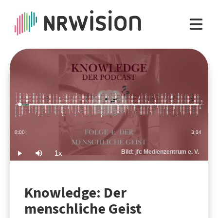
Loaded
:
5.42%
Current
0:00
Duration
3:04
Time
Bild: jfc Medienzentrum e. V.
1x
Play
Mute
Playback
Rate
Knowledge: Der
menschliche Geist