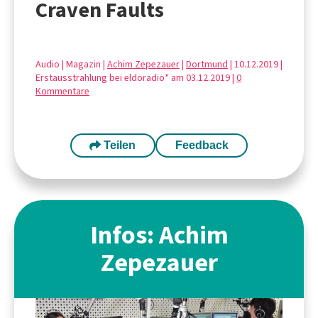
Craven Faults
Audio | Magazin |
Achim Zepezauer
|
Dortmund
| 10.12.2019 |
Erstausstrahlung bei eldoradio* am 03.12.2019 |
0
Kommentare
Teilen
Feedback
Infos: Achim
Zepezauer