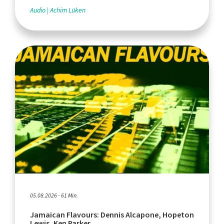
Audio
Achim Lüken
05.08.2026 - 61 Min.
Jamaican Flavours: Dennis Alcapone, Hopeton
Lewis, Ken Parker