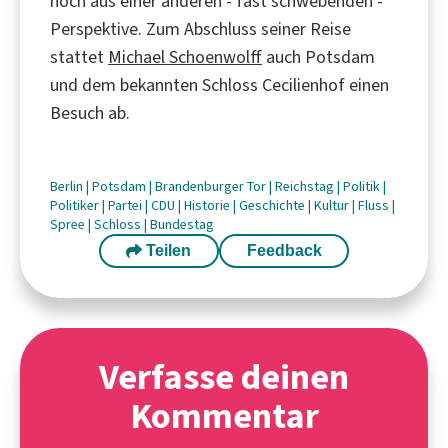
noch aus einer anderen - fast schwebenden -
Perspektive. Zum Abschluss seiner Reise
stattet
Michael Schoenwolff
auch Potsdam
und dem bekannten Schloss Cecilienhof einen
Besuch ab.
Berlin
|
Potsdam
|
Brandenburger Tor
|
Reichstag
|
Politik
|
Politiker
|
Partei
|
CDU
|
Historie
|
Geschichte
|
Kultur
|
Fluss
|
Spree
|
Schloss
|
Bundestag
Teilen
Feedback
Verfasse deinen
Kommentar