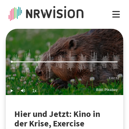
Loaded
:
0.26%
Current
0:00
Duration
1:02:51
Time
Bild: Pixabay
1x
Play
Mute
Playback
Rate
Hier und Jetzt: Kino in
der Krise, Exercise