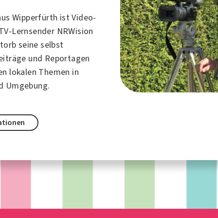
aus Wipperfürth ist Video-
 TV-Lernsender NRWision
Storb seine selbst
eiträge und Reportagen
en lokalen Themen in
nd Umgebung.
ationen