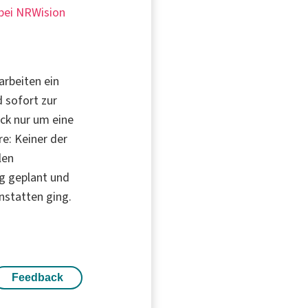
 bei NRWision
arbeiten ein
 sofort zur
ück nur um eine
e: Keiner der
len
g geplant und
onstatten ging.
Feedback