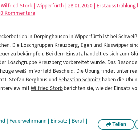
|
Wilfried Storb
|
Wipperfürth
| 28.01.2020 | Erstausstrahlung
|
0 Kommentare
ckerbetrieb in Dörpinghausen in Wipperfürth ist bei Schweiß
hen. Die Löschgruppen Kreuzberg, Egen und Klaswipper sind
Feuer zu bekämpfen. Bei dem Einsatz handelt es sich zum Gl
der Löschgruppe Kreuzberg vorbereitet wurde. Das Besonder
chzüge weiß im Vorfeld Bescheid. Die Übung findet unter rea
att. Stefan Berghaus und
Sebastian Schmitz
haben die Übun
 Interview mit
Wilfried Storb
berichten sie, wie der Einsatz v
and
|
Feuerwehrmann
|
Einsatz
|
Beruf
|
Teilen