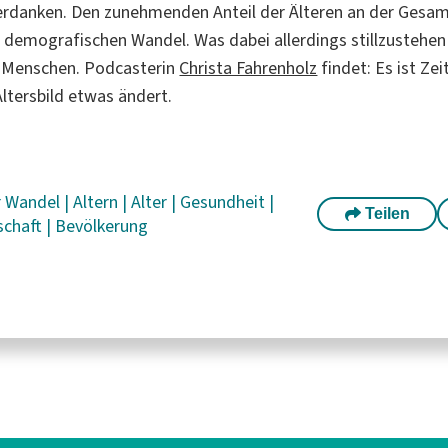
verdanken. Den zunehmenden Anteil der Älteren an der Gesa
 demografischen Wandel. Was dabei allerdings stillzustehen 
n Menschen. Podcasterin
Christa Fahrenholz
findet: Es ist Zei
ltersbild etwas ändert.
r Wandel
|
Altern
|
Alter
|
Gesundheit
|
Teilen
schaft
|
Bevölkerung