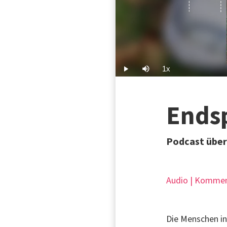
1x
Play
Mute
Playback
Rate
Endsp
Podcast über
Audio | Kommen
Die Menschen i