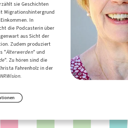
erzählt sie Geschichten
it Migrationshintergrund
 Einkommen. In
icht die Podcasterin über
genwart aus Sicht der
ion. Zudem produziert
s "
Älterwerden
" und
de
". Zu hören sind die
hrista Fahrenholz in der
n
NRWision
.
ationen