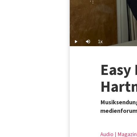
1x
Play
Mute
Playback
Rate
Easy 
Hart
Musiksendung
medienforum 
Audio | Magazin