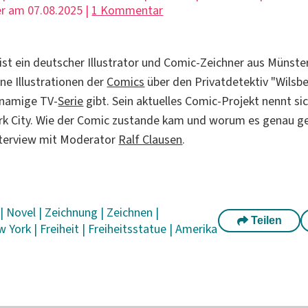
r am 07.08.2025 |
1 Kommentar
st ein deutscher Illustrator und Comic-Zeichner aus Münster
ine Illustrationen der
Comics
über den Privatdetektiv "Wilsbe
hnamige TV-
Serie
gibt. Sein aktuelles Comic-Projekt nennt si
ork City. Wie der Comic zustande kam und worum es genau ge
terview mit Moderator
Ralf Clausen
.
c
|
Novel
|
Zeichnung
|
Zeichnen
|
Teilen
w York
|
Freiheit
|
Freiheitsstatue
|
Amerika