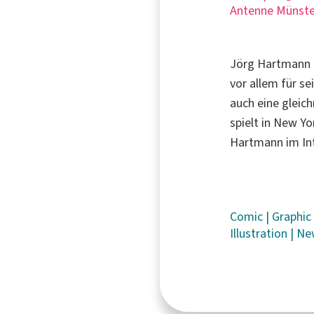
Antenne Münste
Jörg Hartmann i
vor allem für se
auch eine gleic
spielt in New Y
Hartmann im In
Comic
|
Graphi
Illustration
|
Ne