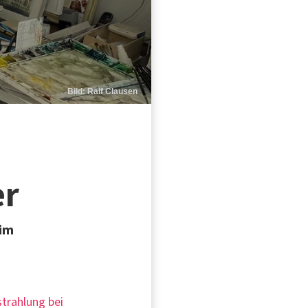
Bild: Ralf Clausen
er
eim
strahlung bei