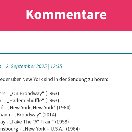
Kommentare
n
2. September 2025
12:35
eder über New York sind in der Sendung zu hören:
ters - „On Broadway“ (1963)
rl - „Harlem Shuffle“ (1963)
é - „New York, New York“ (1964)
smann - „Broadway“ (2014)
Day - „Take The "A" Train“ (1958)
insbourg - „New York – U.S.A.“ (1964)