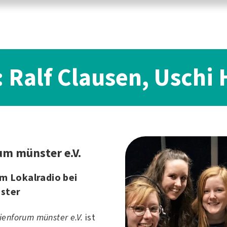
: Ralf Clausen, Uschi
m münster e.V.
m Lokalradio bei
ster
enforum münster e.V.
ist