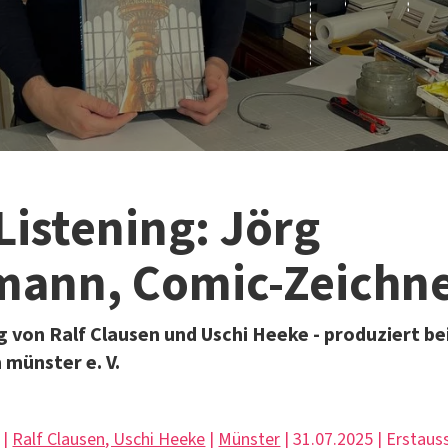
Listening: Jörg
mann, Comic-Zeichn
 von Ralf Clausen und Uschi Heeke - produziert b
münster e. V.
 |
Ralf Clausen, Uschi Heeke
|
Münster
| 31.07.2025 | Erstaus