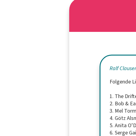
Ralf Clause
Folgende Li
1. The Drif
2. Bob & Ea
3. Mel Torm
4. Götz Al
5. Anita O’
6. Serge Ga