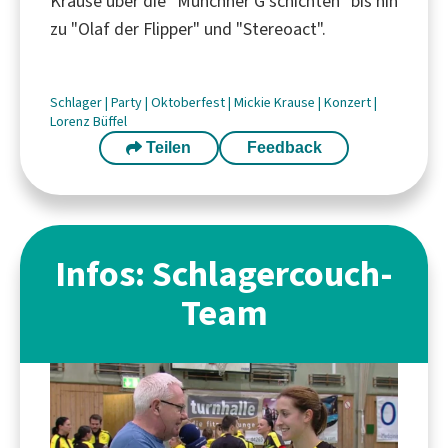
Krause über die "Münchner G'schichten" bis hin
zu "Olaf der Flipper" und "Stereoact".
Schlager
|
Party
|
Oktoberfest
|
Mickie Krause
|
Konzert
|
Lorenz Büffel
Teilen
Feedback
Infos: Schlagercouch-
Team