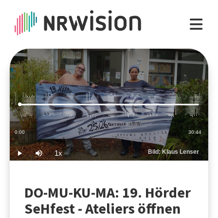
Loaded
:
0.54%
Current
0:00
Duration
30:44
Time
Bild: Klaus Lenser
1x
Play
Mute
Playback
Rate
DO-MU-KU-MA: 19. Hörder
SeHfest - Ateliers öffnen