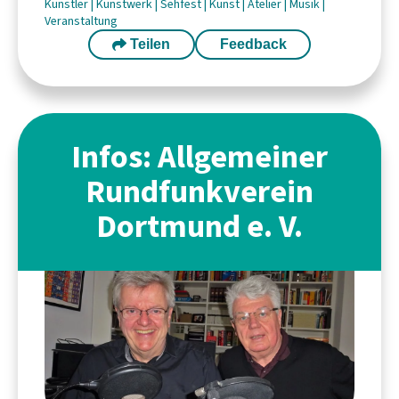
Künstler
|
Kunstwerk
|
Sehfest
|
Kunst
|
Atelier
|
Musik
|
Veranstaltung
Teilen
Feedback
Infos: Allgemeiner
Rundfunkverein
Dortmund e. V.