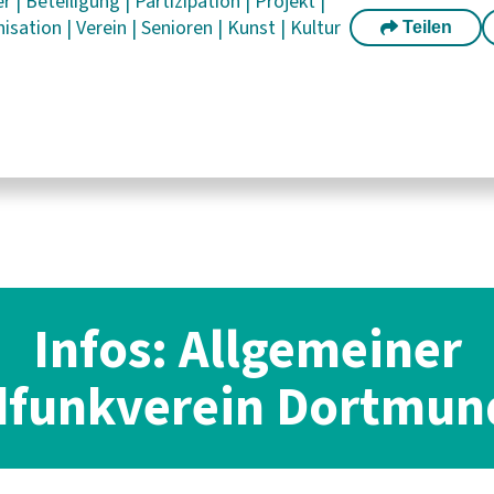
er
|
Beteiligung
|
Partizipation
|
Projekt
|
nisation
|
Verein
|
Senioren
|
Kunst
|
Kultur
Teilen
Infos: Allgemeiner
funkverein Dortmund