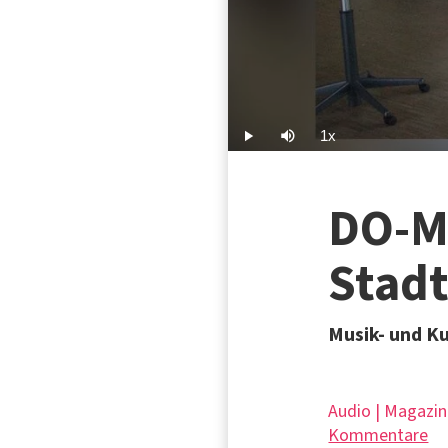
1x
Play
Mute
Playback
Rate
DO-M
Stadt
Musik- und K
Audio | Magazin
Kommentare