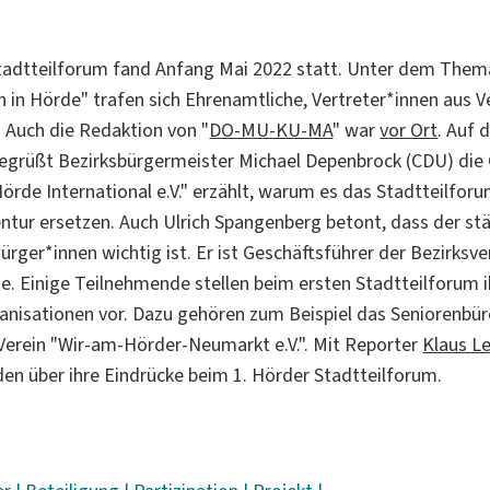
Stadtteilforum fand Anfang Mai 2022 statt. Unter dem Them
 in Hörde" trafen sich Ehrenamtliche, Vertreter*innen aus V
 Auch die Redaktion von "
DO-MU-KU-MA
" war
vor Ort
. Auf 
egrüßt Bezirksbürgermeister Michael Depenbrock (CDU) die
örde International e.V." erzählt, warum es das Stadtteilforu
entur ersetzen. Auch Ulrich Spangenberg betont, dass der st
rger*innen wichtig ist. Er ist Geschäftsführer der Bezirksve
 Einige Teilnehmende stellen beim ersten Stadtteilforum ihr
anisationen vor. Dazu gehören zum Beispiel das Seniorenbür
erein "Wir-am-Hörder-Neumarkt e.V.". Mit Reporter
Klaus L
en über ihre Eindrücke beim 1. Hörder Stadtteilforum.