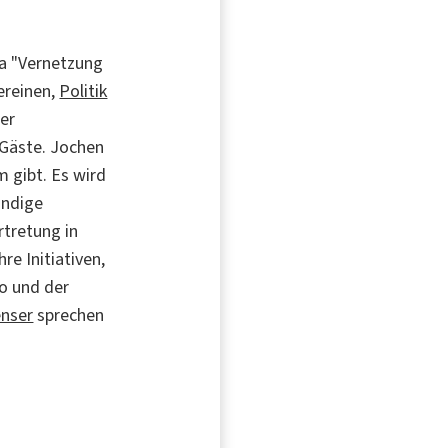
a "Vernetzung
ereinen,
Politik
der
 Gäste. Jochen
m gibt. Es wird
ändige
rtretung in
e Initiativen,
o und der
enser
sprechen