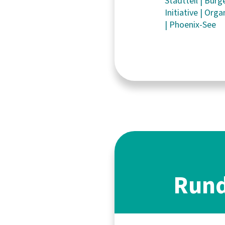
Stadtteil
|
Bürg
Initiative
|
Orga
|
Phoenix-See
Rund