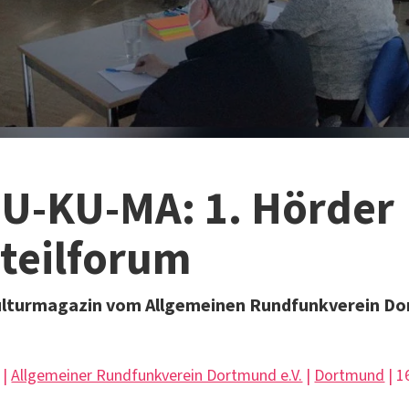
U-KU-MA: 1. Hörder
teilforum
ulturmagazin vom Allgemeinen Rundfunkverein Do
 |
Allgemeiner Rundfunkverein Dortmund e.V.
|
Dortmund
| 1