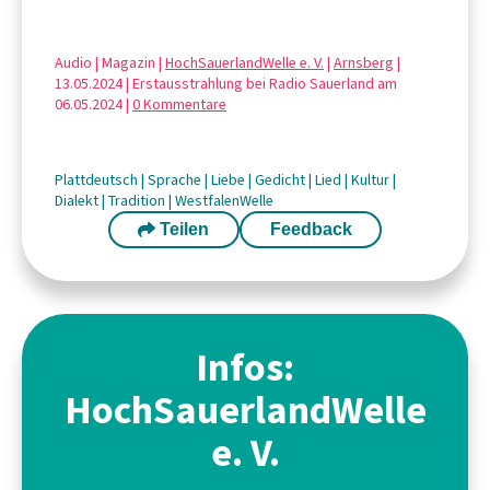
Audio | Magazin |
HochSauerlandWelle e. V.
|
Arnsberg
|
13.05.2024 | Erstausstrahlung bei Radio Sauerland am
06.05.2024 |
0 Kommentare
Plattdeutsch
|
Sprache
|
Liebe
|
Gedicht
|
Lied
|
Kultur
|
Dialekt
|
Tradition
|
WestfalenWelle
Teilen
Feedback
Infos:
HochSauerlandWelle
e. V.