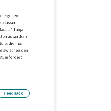
en eigenen
zu lassen.
Hausis" Tanja
testen außerdem
dule, die man
de zwischen den
st, erfordert
Feedback