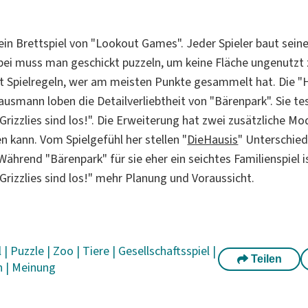
 ein Brettspiel von "Lookout Games". Jeder Spieler baut sein
bei muss man geschickt puzzeln, um keine Fläche ungenutzt 
ut Spielregeln, wer am meisten Punkte gesammelt hat. Die "
usmann loben die Detailverliebtheit von "Bärenpark". Sie 
Grizzlies sind los!". Die Erweiterung hat zwei zusätzliche Mo
n kann. Vom Spielgefühl her stellen "
DieHausis
" Unterschie
Während "Bärenpark" für sie eher ein seichtes Familienspiel i
Grizzlies sind los!" mehr Planung und Voraussicht.
l
|
Puzzle
|
Zoo
|
Tiere
|
Gesellschaftsspiel
|
Teilen
n
|
Meinung