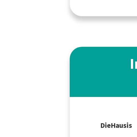
I
DieHausis