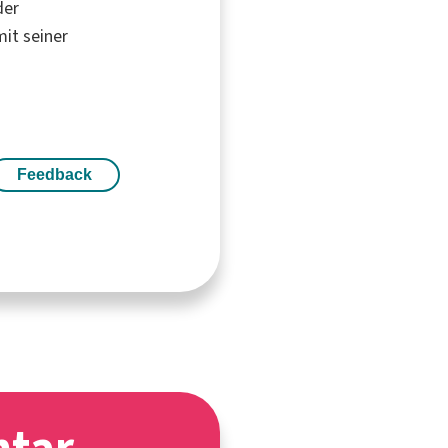
der
mit seiner
Feedback
ntar