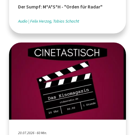
Der Sumpf: M*A*S*H - "Orden für Radar"
Audio
Felix Herzog, Tobias Schacht
20.07.2026 - 60 Min.