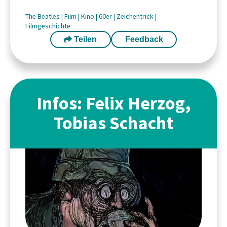
The Beatles
|
Film
|
Kino
|
60er
|
Zeichentrick
|
Filmgeschichte
Teilen
Feedback
Infos: Felix Herzog,
Tobias Schacht