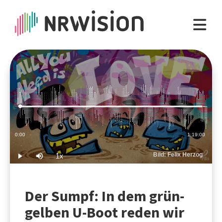
Loaded
:
0.21%
Current
0:00
Duration
1:19:00
Time
Bild: Felix Herzog
1x
Play
Mute
Playback
Rate
Der Sumpf: In dem grün-
gelben U-Boot reden wir