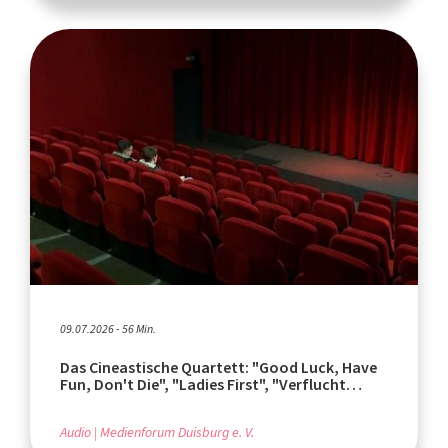
09.07.2026 - 56 Min.
Das Cineastische Quartett: "Good Luck, Have
Fun, Don't Die", "Ladies First", "Verflucht
normal"
Audio
Medienforum Duisburg e. V.