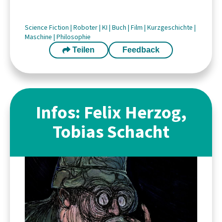
Science Fiction
|
Roboter
|
KI
|
Buch
|
Film
|
Kurzgeschichte
|
Maschine
|
Philosophie
Teilen
Feedback
Infos: Felix Herzog,
Tobias Schacht