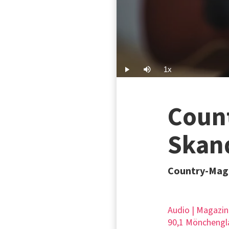
1x
Play
Mute
Playback
Rate
Count
Skand
Country-Mag
Audio | Magazin
90,1 Mönchengl