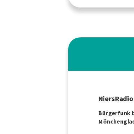
NiersRadio
Bürgerfunk b
Mönchengla