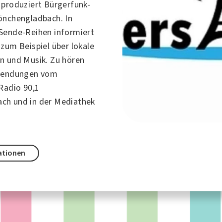
o
produziert Bürgerfunk-
nchengladbach
. In
Sende-Reihen informiert
o
zum Beispiel über lokale
en und
Musik
. Zu hören
osendungen vom
Radio 90,1
ach
und in der Mediathek
ationen