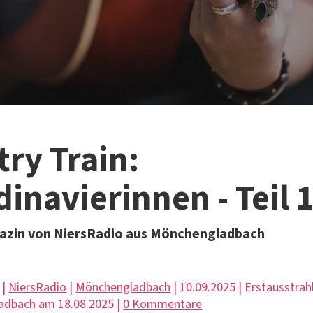
ry Train:
inavierinnen - Teil 
azin von NiersRadio aus Mönchengladbach
 |
NiersRadio
|
Mönchengladbach
| 10.09.2025 | Erstausstrah
adbach am 18.08.2025 |
0 Kommentare