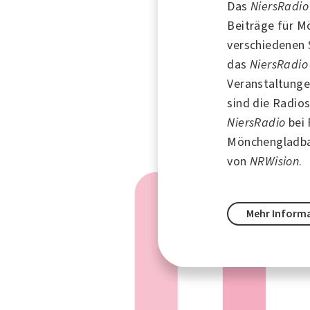
Das
NiersRadi
Beiträge für
Mö
verschiedenen 
das
NiersRadi
Veranstaltung
sind die Radi
NiersRadio
bei
Mönchengladb
von
NRWision
.
Mehr Inform