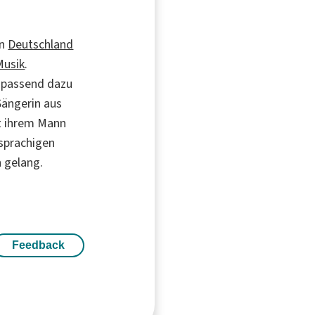
in
Deutschland
Musik
.
t passend dazu
Sängerin aus
t ihrem Mann
hsprachigen
 gelang.
Feedback