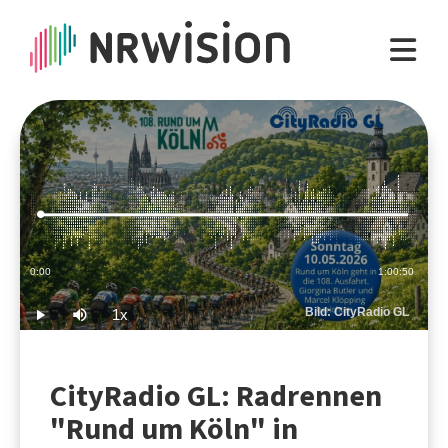
Loaded
:
0.27%
Current
0:00
Duration
1:00:50
Time
Bild: CityRadio GL
1x
Play
Mute
Playback
Rate
CityRadio GL: Radrennen
"Rund um Köln" in