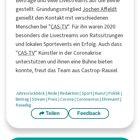
Beiträge und viele Livestreams auf die Beine
gestellt. Gründungsmitglied
Jochen Affeldt
genießt den Kontakt mit verschiedenen
Menschen bei "
CAS-TV
". Für ihn waren 2020
besonders die Livestreams von Ratssitzungen
und lokalen Sportevents ein Erfolg. Auch dass
"
CAS-TV
" Künstler in der Coronakrise
unterstützen und ihnen eine Bühne bieten
konnte, freut das Team aus Castrop-Rauxel.
Jahresrückblick
|
Rede
|
Redaktion
|
Sport
|
Kunst
|
Politik
|
Beitrag
|
Stream
|
Preis
|
Corona
|
Coronavirus
|
Ehrenamt
|
freiwillig
Teilen
Feedback