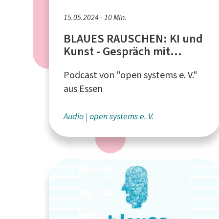
15.05.2024 - 10 Min.
BLAUES RAUSCHEN: KI und
Kunst - Gespräch mit
Workshop-Leiterin Sarah
Podcast von "open systems e. V."
Belle Reid
aus Essen
Audio
open systems e. V.