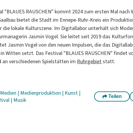
val "BLAUES RAUSCHEN" kommt 2024 zum ersten Mal nach W
 Saalbau bietet die Stadt im Ennepe-Ruhr-Kreis ein Produkti
r die lokale Kulturszene. Im Digitallabor unterhält sich Mode
urmanagerin Jasmin Vogel. Sie leitet seit 2019 das Kulturfo
htet Jasmin Vogel von den neuen Impulsen, die das Digitallab
n in Witten setzt. Das Festival "BLAUES RAUSCHEN" findet v
4 an verschiedenen Spielstätten im
Ruhrgebiet
statt.
|
Medien
|
Medienproduktion
|
Kunst
|
Teilen
tival
|
Musik