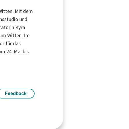
itten. Mit dem
onsstudio und
ratorin Kyra
rum Witten. Im
or für das
om 24. Mai bis
Feedback