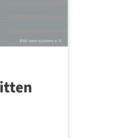
Bild: open systems e. V.
itten