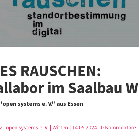
ES RAUSCHEN:
allabor im Saalbau W
"open systems e. V." aus Essen
w | open systems e. V. |
Witten
| 14.05.2024 |
0 Kommentare