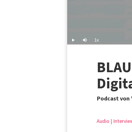
1x
Play
Mute
Playback
Rate
BLAU
Digit
Podcast von 
Audio | Intervie