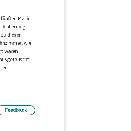
fünften Mal in
ch allerdings
 zu dieser
ohnzimmer, wie
rt waren
 ausgetauscht.
sten
Feedback