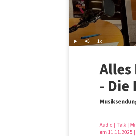
1x
Play
Mute
Playback
Rate
Alles
- Die
Musiksendung
Audio | Talk |
Mi
am 11.11.2025 