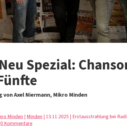
 Neu Spezial: Chanso
 Fünfte
 von Axel Niermann, Mikro Minden
kro Minden
|
Minden
| 13.11.2025 | Erstausstrahlung bei Rad
|
0 Kommentare