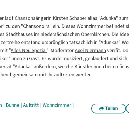
 lädt Chansonsängerin Kirsten Schaper alias "Adunka" zum 
" zu den "Chansonoirs" ein. Dieses Wohnzimmer befindet si
es Stadthauses im niedersächsischen Obernkirchen. Die Idee
ertreihe entstand ursprünglich tatsächlich in "Adunkas" W
 mit "
Alles Neu Spezial
"-Moderator
Axel Niermann
verrät. Do
ker*innen zu Gast. Es wurde musiziert, geplaudert und sich
verrät "Adunka" außerdem, welche Künstlerinnen beim näch
Abend gemeinsam mit ihr auftreten werden.
in
|
Bühne
|
Auftritt
|
Wohnzimmer
|
Teilen