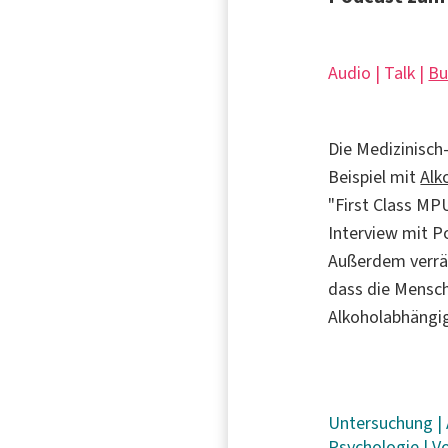
Audio | Talk |
Bu
Die Medizinisc
Beispiel mit
Alk
"First Class MP
Interview mit 
Außerdem verrät
dass die Mensch
Alkoholabhängig
Untersuchung
|
Psychologie
|
V