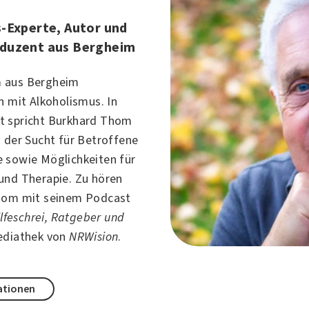
-Experte, Autor und
duzent aus Bergheim
 aus Bergheim
ch mit
Alkoholismus
. In
t spricht Burkhard Thom
n der Sucht für Betroffene
 sowie Möglichkeiten für
und Therapie. Zu hören
Thom mit seinem Podcast
Hilfeschrei, Ratgeber und
ediathek von
NRWision
.
ationen