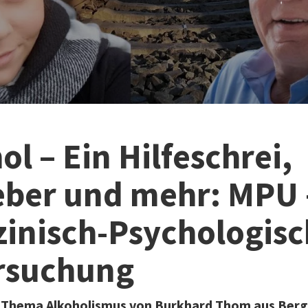
ol – Ein Hilfeschrei,
eber und mehr: MPU 
inisch-Psychologis
rsuchung
 Thema Alkoholismus von Burkhard Thom aus Ber