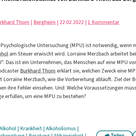
rkhard Thom
|
Bergheim
| 22.02.2022 |
1 Kommentar
h-Psychologische Untersuchung (MPU) ist notwendig, wenn
ohol
am Steuer erwischt wird. Lorraine Merzbach arbeitet be
U". Das ist ein Unternehmen, das Menschen auf eine MPU vor
Podcaster
Burkhard Thom
erklärt sie, welchen Zweck eine MP
 Lorraine Merzbach, wie die Vorbereitung abläuft. Ziel der B
en ihre Fehler einsehen. Und: Welche Voraussetzungen müs
e erfüllen, um eine MPU zu bestehen?
Alkohol
|
Krankheit
|
Alkoholismus
|
orbereitung
|
Beratung
|
Abhängigkeit
|
Teilen