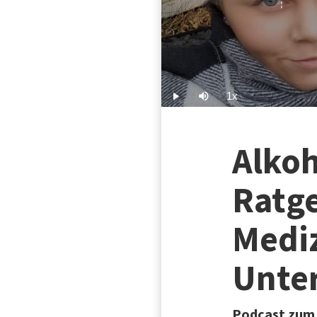
1x
Play
Mute
Playback
Rate
Alkoh
Ratg
Mediz
Unte
Podcast zum