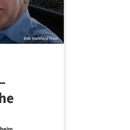
Bild: Burkhard Thom
–
che
gheim