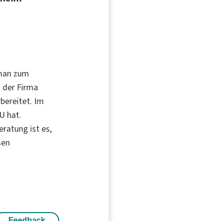
 man zum
i der Firma
bereitet. Im
U hat.
eratung ist es,
sen
Feedback