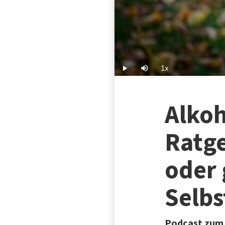
1x
Play
Mute
Playback
Rate
Alkoh
Ratg
oder
Selbs
Podcast zum