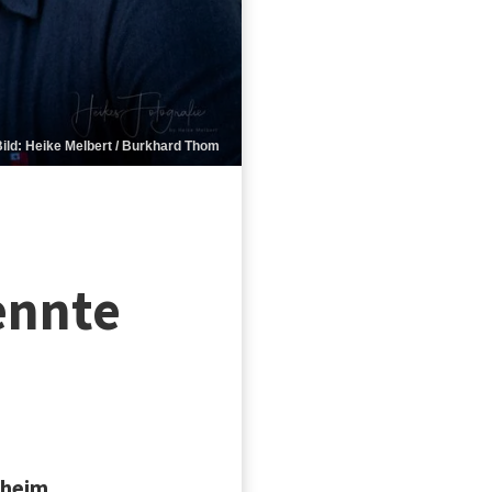
Bild: Heike Melbert / Burkhard Thom
ennte
gheim