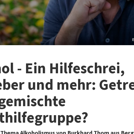
ol - Ein Hilfeschrei,
eber und mehr: Getr
 gemischte
thilfegruppe?
 Thema Alkoholismus von Burkhard Thom aus Ber