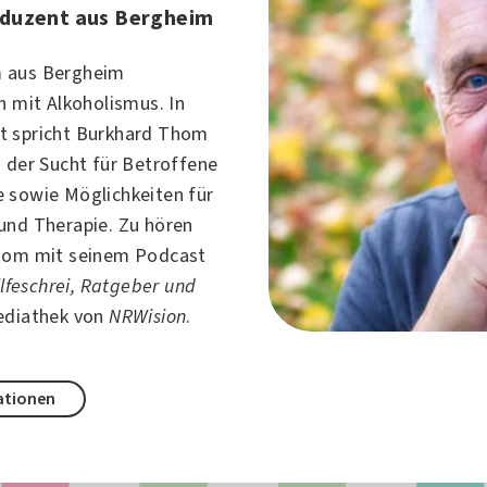
duzent aus Bergheim
 aus Bergheim
ch mit
Alkoholismus
. In
t spricht Burkhard Thom
n der Sucht für Betroffene
 sowie Möglichkeiten für
und Therapie. Zu hören
Thom mit seinem Podcast
Hilfeschrei, Ratgeber und
ediathek von
NRWision
.
ationen