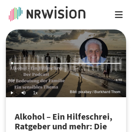
Loaded
:
1.85%
Current
0:00
Duration
8:59
Time
Bild: pixabay / Burkhard Thom
1x
Play
Mute
Playback
Rate
Alkohol – Ein Hilfeschrei,
Ratgeber und mehr: Die